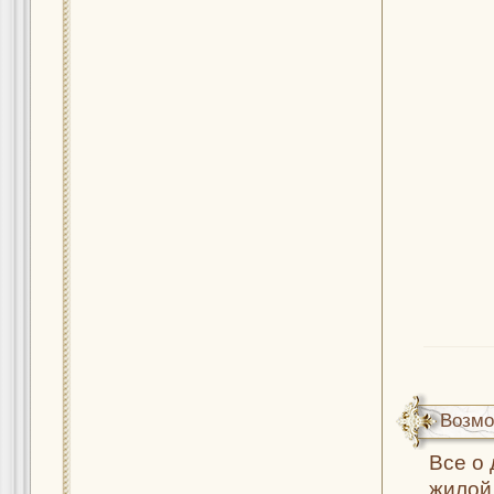
Возмо
Все о
жилой