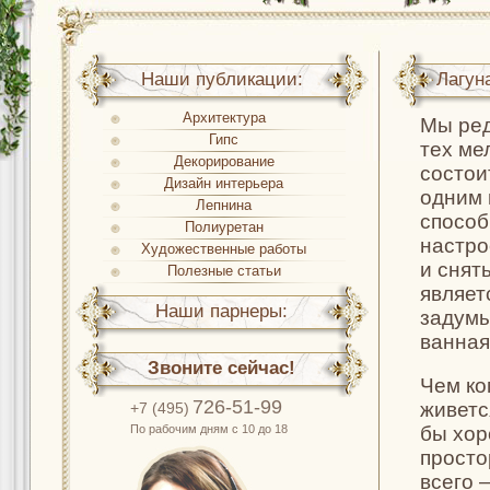
Наши публикации:
Лагун
Архитектура
Мы ред
Гипс
тех ме
Декорирование
состои
Дизайн интерьера
одним 
Лепнина
способ
Полиуретан
настро
Художественные работы
и снят
Полезные статьи
являет
Наши парнеры:
задумы
ванная
Звоните сейчас!
Чем ко
726-51-99
живетс
+7 (495)
По рабочим дням с 10 до 18
бы хор
просто
всего 