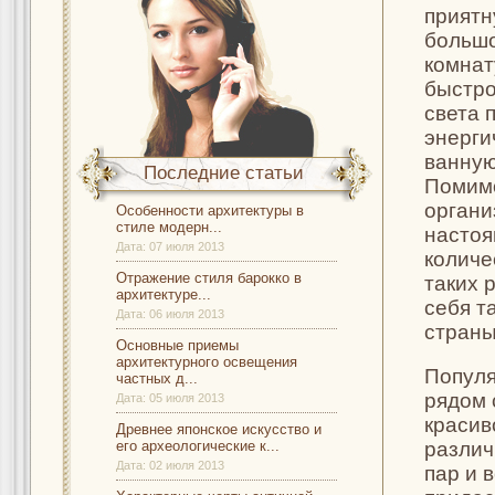
приятн
большо
комнат
быстро
света 
энерги
ванную
Последние статьи
Помимо
органи
Особенности архитектуры в
стиле модерн...
настоя
Дата:
07 июля 2013
количе
Отражение стиля барокко в
таких 
архитектуре...
себя т
Дата:
06 июля 2013
страны
Основные приемы
архитектурного освещения
Популя
частных д...
рядом 
Дата:
05 июля 2013
красив
Древнее японское искусство и
его археологические к...
различ
Дата:
02 июля 2013
пар и 