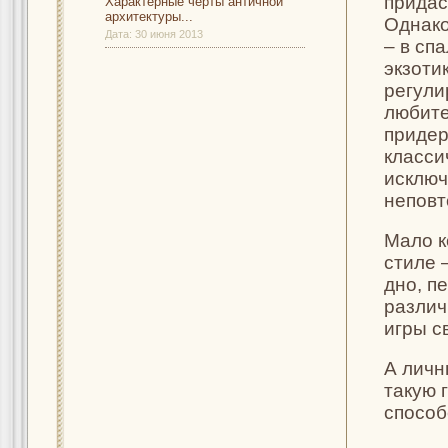
придас
Характерные черты античной
архитектуры...
Однако
Дата:
30 июня 2013
– в сп
экзоти
регули
любите
придер
класси
исключ
неповт
Мало к
стиле 
дно, п
различ
игры с
А личн
такую 
способ