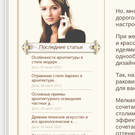
Но, мн
дорого
настро
При же
и крас
Последние статьи
идеями
однооб
Особенности архитектуры в
стиле модерн...
дизайн
Дата:
07 июля 2013
Так, н
Отражение стиля барокко в
архитектуре...
ракови
Дата:
06 июля 2013
для ва
Основные приемы
архитектурного освещения
Мелкая
частных д...
сочета
Дата:
05 июля 2013
столик
Древнее японское искусство и
эффект
его археологические к...
сочета
Дата:
02 июля 2013
оттенк