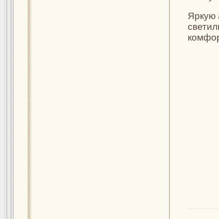
Яркую 
светил
комфор