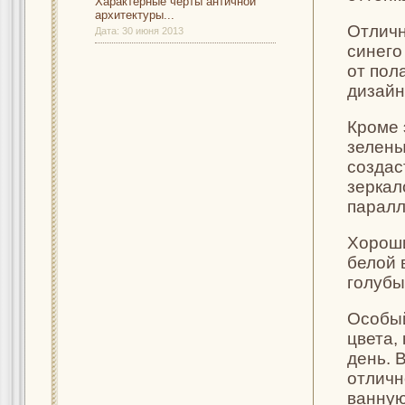
Характерные черты античной
архитектуры...
Отличн
Дата:
30 июня 2013
синего
от пол
дизайн
Кроме 
зелены
создас
зеркал
паралл
Хороши
белой 
голубы
Особый
цвета,
день. 
отличн
ванную