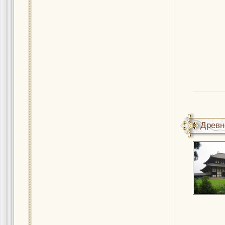
Древн
культу