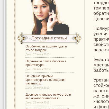
твердо
темпер
обрати
Цельси
Полиур
увелич
Последние статьи
практи
свойст
Особенности архитектуры в
различ
стиле модерн...
Дата:
07 июля 2013
Эласто
Отражение стиля барокко в
маслам
архитектуре...
Дата:
06 июля 2013
работы
Основные приемы
Уретан
архитектурного освещения
частных д...
стойко
Дата:
05 июля 2013
эласто
Древнее японское искусство и
же, он
его археологические к...
кислот
Дата:
02 июля 2013
и фосф