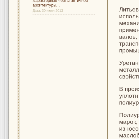
Характерные черты античной
архитектуры...
Литьев
Дата:
30 июня 2013
исполь
механи
примен
валов,
трансп
промы
Уретан
металл
свойст
В прои
уплотн
полиур
Полиур
марок, 
износо
маслоб