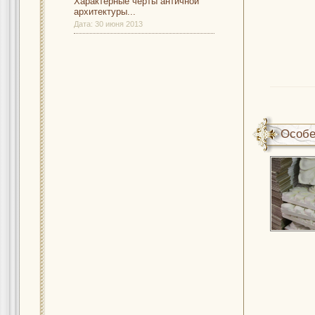
Характерные черты античной
архитектуры...
Дата:
30 июня 2013
Особе
элеме