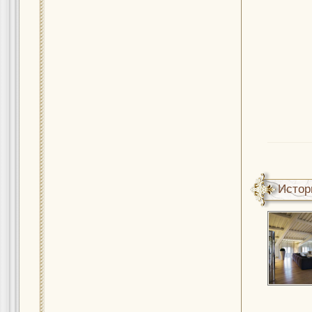
Истор
интерь