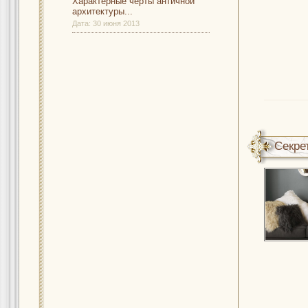
Характерные черты античной
архитектуры...
Дата:
30 июня 2013
Секре